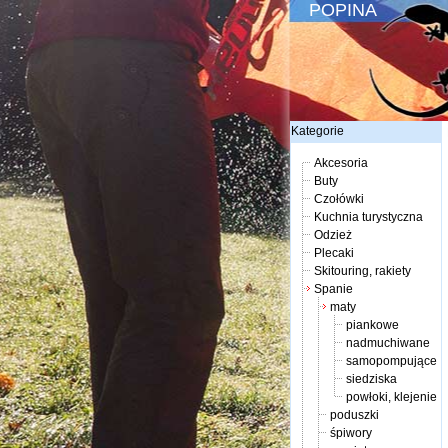
POPINA
Kategorie
Akcesoria
Buty
Czołówki
Kuchnia turystyczna
Odzież
Plecaki
Skitouring, rakiety
Spanie
maty
piankowe
nadmuchiwane
samopompujące
siedziska
powłoki, klejenie
poduszki
śpiwory