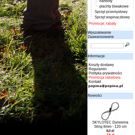
namioty
płachty biwakowe
Sprzęt przemysłowy
Sprzęt wspinaczkowy
Promocje, rabaty
Wyszukiwanie
Zaawansowane
Informacje
Koszty dostawy
Regulamin
Polityka prywatności
Promocja rabatowa
Kontakt
Nowości
SKYLOTEC Dyneema
Sling 8mm - 120 cm
62 zł