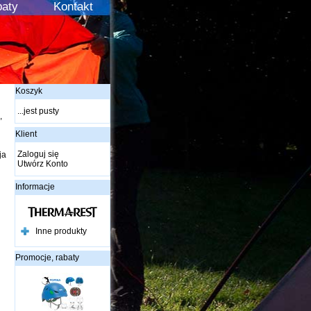
aty
Kontakt
Koszyk
...jest pusty
,
Klient
Zaloguj się
ja
Utwórz Konto
Informacje
Inne produkty
Promocje, rabaty