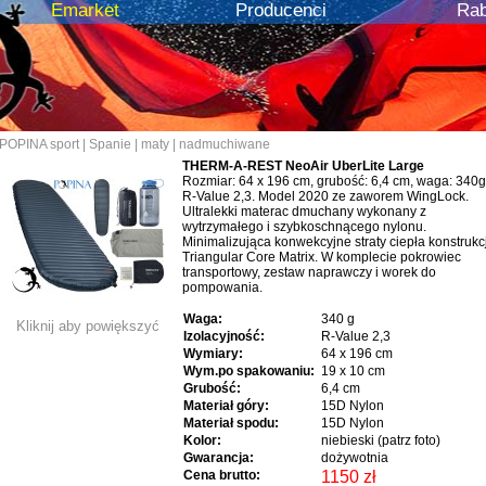
Emarket
Producenci
Rab
POPINA sport
|
Spanie
|
maty
|
nadmuchiwane
THERM-A-REST NeoAir UberLite Large
Rozmiar: 64 x 196 cm, grubość: 6,4 cm, waga: 340g
R-Value 2,3. Model 2020 ze zaworem WingLock.
Ultralekki materac dmuchany wykonany z
wytrzymałego i szybkoschnącego nylonu.
Minimalizująca konwekcyjne straty ciepła konstrukc
Triangular Core Matrix. W komplecie pokrowiec
transportowy, zestaw naprawczy i worek do
pompowania.
Waga:
340 g
Kliknij aby powiększyć
Izolacyjność:
R-Value 2,3
Wymiary:
64 x 196 cm
Wym.po spakowaniu:
19 x 10 cm
Grubość:
6,4 cm
Materiał góry:
15D Nylon
Materiał spodu:
15D Nylon
Kolor:
niebieski (patrz foto)
Gwarancja:
dożywotnia
Cena brutto:
1150 zł