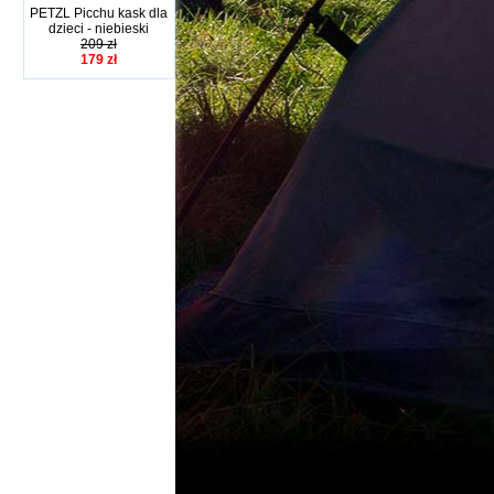
PETZL Picchu kask dla
dzieci - niebieski
209 zł
179 zł