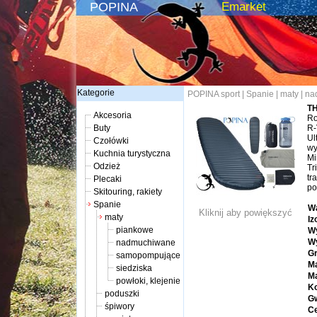
POPINA
Emarket
Kategorie
POPINA sport
|
Spanie
|
maty
|
na
TH
Akcesoria
Ro
Buty
R-
Ul
Czołówki
wy
Kuchnia turystyczna
Mi
Odzież
Tr
tr
Plecaki
po
Skitouring, rakiety
Spanie
W
Kliknij aby powiększyć
maty
Iz
piankowe
W
Wy
nadmuchiwane
Gr
samopompujące
Ma
siedziska
Ma
powłoki, klejenie
Ko
poduszki
Gw
śpiwory
Ce