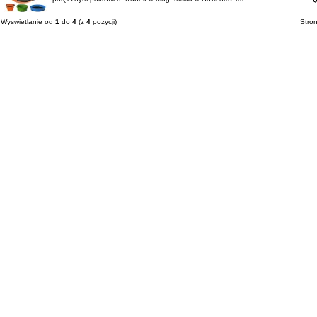
Wyswietlanie od
1
do
4
(z
4
pozycji)
Stro