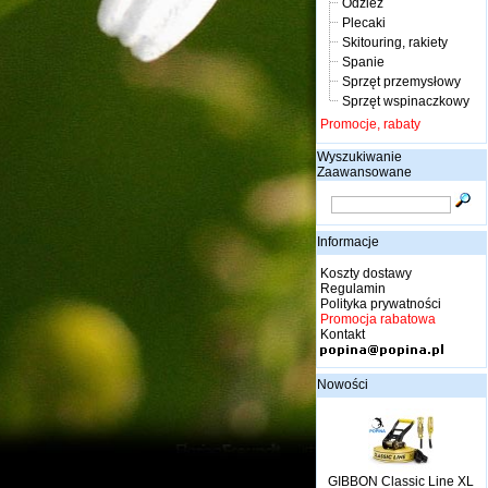
Odzież
Plecaki
Skitouring, rakiety
Spanie
Sprzęt przemysłowy
Sprzęt wspinaczkowy
Promocje, rabaty
Wyszukiwanie
Zaawansowane
Informacje
Koszty dostawy
Regulamin
Polityka prywatności
Promocja rabatowa
Kontakt
Nowości
GIBBON Classic Line XL