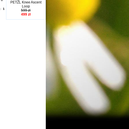
PETZL Knee Ascent
Loop
n:
1
599 zł
499 zł