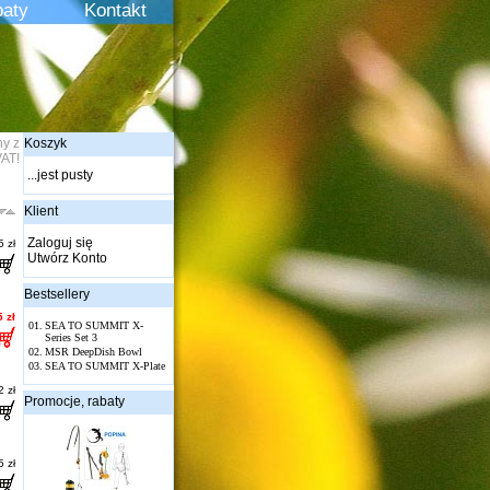
aty
Kontakt
ny z
Koszyk
AT!
...jest pusty
Klient
Zaloguj się
 zł
Utwórz Konto
Bestsellery
 zł
01.
SEA TO SUMMIT X-
Series Set 3
02.
MSR DeepDish Bowl
03.
SEA TO SUMMIT X-Plate
 zł
Promocje, rabaty
 zł