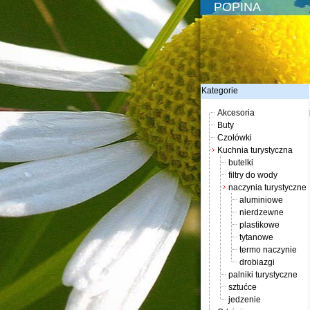
POPINA
Kategorie
Akcesoria
Buty
Czołówki
Kuchnia turystyczna
butelki
filtry do wody
naczynia turystyczne
aluminiowe
nierdzewne
plastikowe
tytanowe
termo naczynie
drobiazgi
palniki turystyczne
sztućce
jedzenie