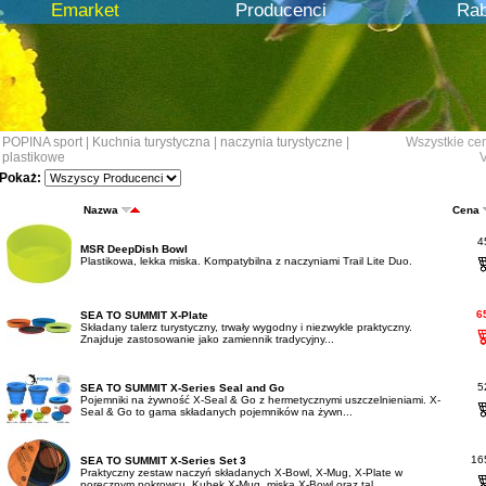
Emarket
Producenci
Rab
POPINA sport
|
Kuchnia turystyczna
|
naczynia turystyczne
|
Wszystkie ce
plastikowe
V
Pokaż:
Nazwa
Cena
45
MSR DeepDish Bowl
Plastikowa, lekka miska. Kompatybilna z naczyniami Trail Lite Duo.
65
SEA TO SUMMIT X-Plate
Składany talerz turystyczny, trwały wygodny i niezwykle praktyczny.
Znajduje zastosowanie jako zamiennik tradycyjny...
52
SEA TO SUMMIT X-Series Seal and Go
Pojemniki na żywność X-Seal & Go z hermetycznymi uszczelnieniami. X-
Seal & Go to gama składanych pojemników na żywn...
165
SEA TO SUMMIT X-Series Set 3
Praktyczny zestaw naczyń składanych X-Bowl, X-Mug, X-Plate w
poręcznym pokrowcu. Kubek X-Mug, miska X-Bowl oraz tal...