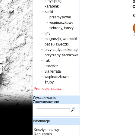
inny sprzęt
G
karabinki
C
kaski
k
przemysłowe
wspinaczkowe
schrony, tarczy
liny
magnezja, woreczki
pętle, ławeczki
przyrządy asekuracji
przyrządy zaciskowe
raki
uprzęże
via ferrata
wspinaczkowe
śruby
Promocje, rabaty
Wyszukiwanie
Zaawansowane
Informacje
Koszty dostawy
Regulamin