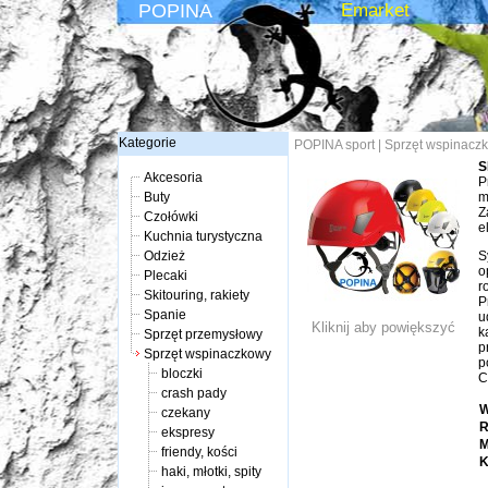
POPINA
Emarket
Kategorie
POPINA sport
|
Sprzęt wspinacz
S
Akcesoria
P
Buty
m
Z
Czołówki
e
Kuchnia turystyczna
Odzież
S
o
Plecaki
r
Skitouring, rakiety
P
Spanie
u
Kliknij aby powiększyć
k
Sprzęt przemysłowy
p
Sprzęt wspinaczkowy
p
bloczki
C
crash pady
W
czekany
R
ekspresy
M
friendy, kości
K
haki, młotki, spity