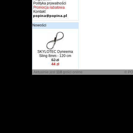
Polityka prywatności
Promocja rabatowa
Kontakt
Nowości
SKYLOTEC Dyneema
Sling 8mm - 120 cm
62 zł
44 zł
Aktualnie jest
118
gości online
© PO