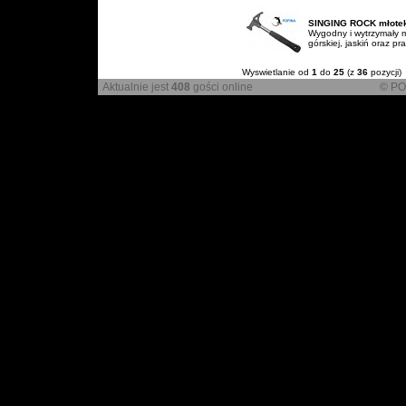
SINGING ROCK młotek
Wygodny i wytrzymały m
górskiej, jaskiń oraz p
Wyswietlanie od
1
do
25
(z
36
pozycji)
Aktualnie jest
408
gości online
© PO