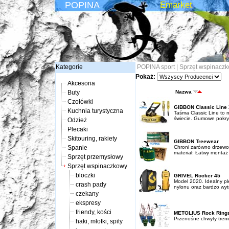
POPINA
Emarket
Kategorie
POPINA sport
|
Sprzęt wspinacz
Pokaż:
Akcesoria
Buty
Nazwa
Czołówki
GIBBON Classic Line
Kuchnia turystyczna
Taśma Classic Line to 
świecie. Gumowe pokryc
Odzież
Plecaki
Skitouring, rakiety
GIBBON Treewear
Spanie
Chroni zarówno drzewo j
materiał. Łatwy montaż 
Sprzęt przemysłowy
Sprzęt wspinaczkowy
bloczki
GRIVEL Rocker 45
Model 2020. Idealny pl
crash pady
nylonu oraz bardzo wytr
czekany
ekspresy
friendy, kości
METOLIUS Rock Ring
Przenośne chwyty trenin
haki, młotki, spity