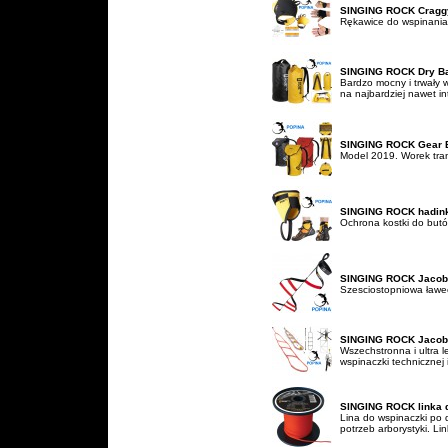
SINGING ROCK Craggy
Rękawice do wspinania
SINGING ROCK Dry B
Bardzo mocny i trwały
na najbardziej nawet i
SINGING ROCK Gear 
Model 2019. Worek tran
SINGING ROCK hadin
Ochrona kostki do but
SINGING ROCK Jacob
Szesciostopniowa ławe
SINGING ROCK Jaco
Wszechstronna i ultra 
wspinaczki technicznej 
SINGING ROCK linka d
Lina do wspinaczki po 
potrzeb arborystyki. Link