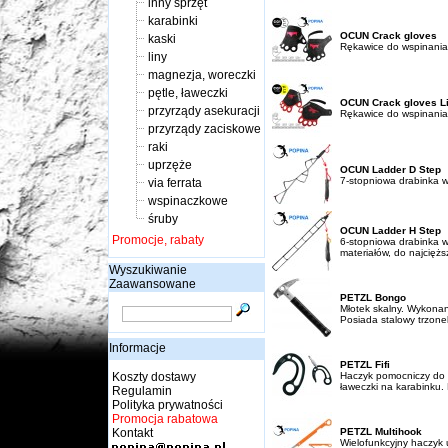
inny sprzęt
karabinki
OCUN Crack gloves
kaski
Rękawice do wspinania
liny
magnezja, woreczki
pętle, ławeczki
OCUN Crack gloves Li
przyrządy asekuracji
Rękawice do wspinania
przyrządy zaciskowe
raki
uprzęże
OCUN Ladder D Step
7-stopniowa drabinka w
via ferrata
wspinaczkowe
śruby
OCUN Ladder H Step
Promocje, rabaty
6-stopniowa drabinka 
materiałów, do najcięż
Wyszukiwanie
Zaawansowane
PETZL Bongo
Młotek skalny. Wykonany
Posiada stalowy trzone
Informacje
PETZL Fifi
Koszty dostawy
Haczyk pomocniczy do 
ławeczki na karabinku. 
Regulamin
Polityka prywatności
Promocja rabatowa
Kontakt
PETZL Multihook
Wielofunkcyjny haczyk 