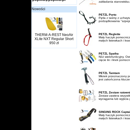
zakładania stanowiska 
Nowości
PETZL Porto
Pętla z taśmy z uchwyt
podządkowania ''szpeja'
PETZL Reglette
THERM-A-REST NeoAir
Mały haczyk pomocnicz
XLite NXT Regular Short
małych listewkach i kra
950 zł
PETZL Spatha
Nóż wielofunkcyjny. Ost
cięcie lin i linek pomoc
PETZL Tamtam
Młotek przeznaczony pr
jest zakończona klucz
PETZL Zestaw ratown
Zestaw zawiera wszystk
wyciągania lub wyjścia 
SINGING ROCK Capta
Mały haczyk pomocnicz
małych listewkach i kra