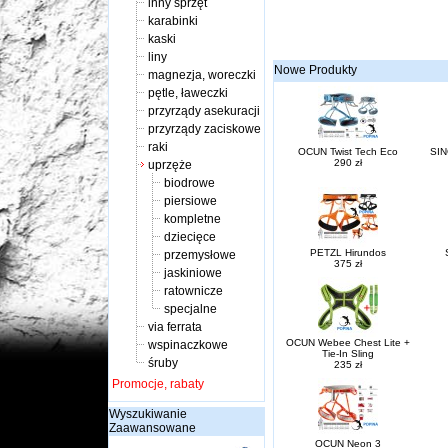
inny sprzęt
karabinki
kaski
liny
Nowe Produkty
magnezja, woreczki
pętle, ławeczki
przyrządy asekuracji
przyrządy zaciskowe
raki
OCUN Twist Tech Eco
SIN
290 zł
uprzęże
biodrowe
piersiowe
kompletne
dziecięce
PETZL Hirundos
przemysłowe
375 zł
jaskiniowe
ratownicze
specjalne
via ferrata
OCUN Webee Chest Lite +
wspinaczkowe
Tie-In Sling
śruby
235 zł
Promocje, rabaty
Wyszukiwanie
Zaawansowane
OCUN Neon 3