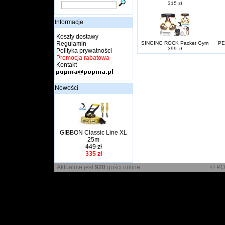
315 zł
Informacje
Koszty dostawy
Regulamin
SINGING ROCK Packet Gym
PE
399 zł
Polityka prywatności
Promocja rabatowa
Kontakt
Nowości
GIBBON Classic Line XL
25m
449 zł
335 zł
Aktualnie jest
920
gości online
© PO