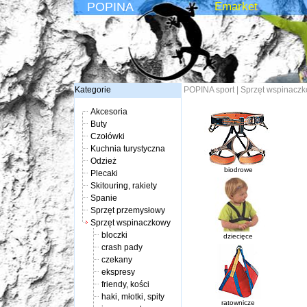
POPINA
Emarket
Kategorie
POPINA sport
|
Sprzęt wspinacz
Akcesoria
Buty
Czołówki
Kuchnia turystyczna
Odzież
biodrowe
Plecaki
Skitouring, rakiety
Spanie
Sprzęt przemysłowy
Sprzęt wspinaczkowy
bloczki
dziecięce
crash pady
czekany
ekspresy
friendy, kości
haki, młotki, spity
ratownicze