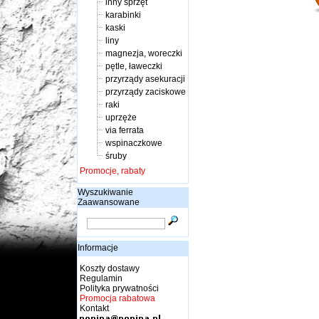
inny sprzęt
karabinki
kaski
liny
magnezja, woreczki
pętle, ławeczki
przyrządy asekuracji
przyrządy zaciskowe
raki
uprzęże
via ferrata
wspinaczkowe
śruby
Promocje, rabaty
Wyszukiwanie
Zaawansowane
Informacje
Koszty dostawy
Regulamin
Polityka prywatności
Promocja rabatowa
Kontakt