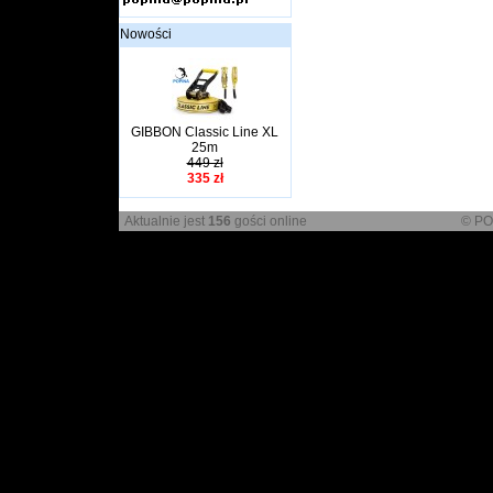
Nowości
GIBBON Classic Line XL
25m
449 zł
335 zł
Aktualnie jest
156
gości online
© PO