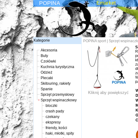
POPINA
Emarket
Kategorie
POPINA sport
|
Sprzęt wspinacz
S
Akcesoria
R
Buty
p
k
Czołówki
z
Kuchnia turystyczna
d
Odzież
z
W
Plecaki
p
Skitouring, rakiety
Spanie
W
Kliknij aby powiększyć
Sprzęt przemysłowy
D
Sprzęt wspinaczkowy
W
M
bloczki
K
crash pady
G
czekany
C
ekspresy
friendy, kości
haki, młotki, spity