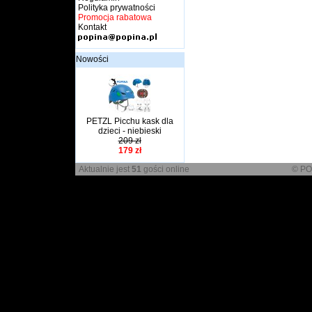
Polityka prywatności
Promocja rabatowa
Kontakt
Nowości
PETZL Picchu kask dla
dzieci - niebieski
209 zł
179 zł
Aktualnie jest
51
gości online
© PO