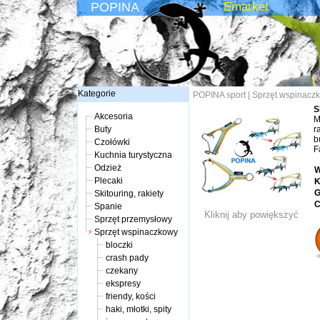
POPINA
Emarket
Kategorie
POPINA sport
|
Sprzęt wspinacz
S
Akcesoria
M
Buty
r
b
Czołówki
F
Kuchnia turystyczna
Odzież
W
Plecaki
K
G
Skitouring, rakiety
C
Spanie
Kliknij aby powiększyć
Sprzęt przemysłowy
Sprzęt wspinaczkowy
bloczki
crash pady
czekany
ekspresy
friendy, kości
haki, młotki, spity