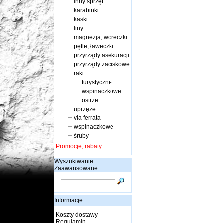
inny sprzęt
karabinki
kaski
liny
magnezja, woreczki
pętle, ławeczki
przyrządy asekuracji
przyrządy zaciskowe
raki
turystyczne
wspinaczkowe
ostrze...
uprzęże
via ferrata
wspinaczkowe
śruby
Promocje, rabaty
Wyszukiwanie
Zaawansowane
Informacje
Koszty dostawy
Regulamin