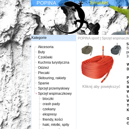
POPINA
Emarket
Kategorie
POPINA sport
|
Sprzęt wspinacz
S
Akcesoria
S
Buty
p
1
Czołówki
Kuchnia turystyczna
W
Odzież
D
Plecaki
P
Skitouring, rakiety
Ś
Spanie
Kliknij aby powiększyć
M
Sprzęt przemysłowy
W
Sprzęt wspinaczkowy
L
bloczki
W
crash pady
T
czekany
K
ekspresy
G
friendy, kości
C
haki, młotki, spity