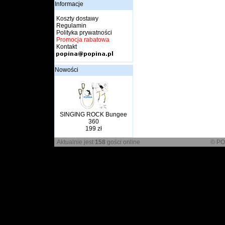
Informacje
Koszty dostawy
Regulamin
Polityka prywatności
Promocja rabatowa
Kontakt
Nowości
SINGING ROCK Bungee
360
199 zł
Aktualnie jest
158
gości online
© PO