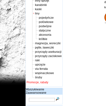
inny sprzęt
d
karabinki
k
kaski
liny
pojedyńcze
połówkowe
podwójne
statyczne
akcesoria
krótkie
magnezja, woreczki
pętle, ławeczki
przyrządy asekuracji
przyrządy zaciskowe
raki
uprzęże
via ferrata
wspinaczkowe
śruby
Promocje, rabaty
Wyszukiwanie
Zaawansowane