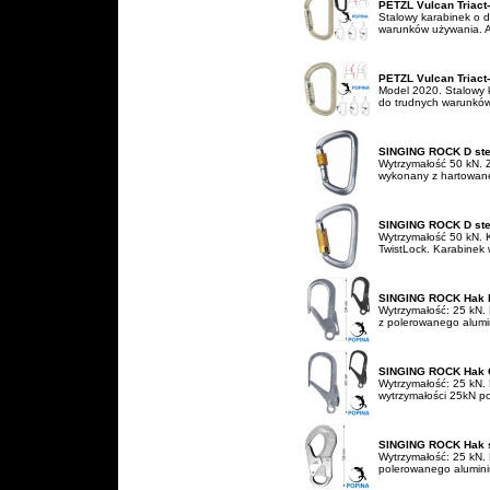
PETZL Vulcan Triact
Stalowy karabinek o d
warunków używania. As
PETZL Vulcan Triac
Model 2020. Stalowy k
do trudnych warunków
SINGING ROCK D stee
Wytrzymałość 50 kN. Z
wykonany z hartowanej 
SINGING ROCK D stee
Wytrzymałość 50 kN. 
TwistLock. Karabinek w
SINGING ROCK Hak 
Wytrzymałość: 25 kN
z polerowanego alumin
SINGING ROCK Hak 
Wytrzymałość: 25 kN. 
wytrzymałości 25kN p
SINGING ROCK Hak s
Wytrzymałość: 25 kN.
polerowanego alumini