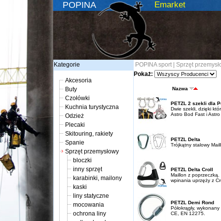
POPINA
Emarket
Kategorie
POPINA sport
|
Sprzęt przemysł
Pokaż:
Akcesoria
Buty
Nazwa
Czołówki
PETZL 2 szekli dla 
Kuchnia turystyczna
Dwie szekli, dzięki k
Astro Bod Fast i Astro 
Odzież
Plecaki
Skitouring, rakiety
PETZL Delta
Spanie
Trójkątny stalowy Mai
Sprzęt przemysłowy
bloczki
inny sprzęt
PETZL Delta Croll
Maillon z poprzeczką
karabinki, mailony
wpinania uprzęży z Cro
kaski
liny statyczne
PETZL Demi Rond
mocowania
Półokrągły, wykonany 
ochrona liny
CE, EN 12275.