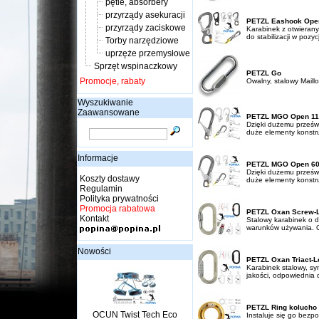
pętle, absorbery
przyrządy asekuracji
PETZL Eashook Ope
przyrządy zaciskowe
Karabinek z otwierany
do stabilizacji w pozycj
Torby narzędziowe
uprzęże przemysłowe
Sprzęt wspinaczkowy
PETZL Go
Promocje, rabaty
Owalny, stalowy Maill
Wyszukiwanie
Zaawansowane
PETZL MGO Open 11
Dzięki dużemu prześwi
duże elementy konstruk
Informacje
PETZL MGO Open 6
Dzięki dużemu prześwi
Koszty dostawy
duże elementy konstruk
Regulamin
Polityka prywatności
Promocja rabatowa
PETZL Oxan Screw-
Kontakt
Stalowy karabinek o d
warunków używania. Ow
Nowości
PETZL Oxan Triact-L
Karabinek stalowy, sy
jakości, odpowiednia 
PETZL Ring kolucho
OCUN Twist Tech Eco
Instaluje się go bez