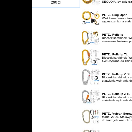
SEQUOIA, by zwiększy
290 zł
PETZL Ring Open
Wielokierunkowe otwi
wyposażenia na stałe d
PETZL Rollclip
Bloczek-karabinek. W
stworzenia balansu po
PETZL Rollclip TL
Bloczek-karabinek. 
być używana do zmniejs
PETZL Rollclip Z SL
Bloczek-karabinek z o
ułatwienia wpinania d
PETZL Rollclip Z TL
Bloczek-karabinek z o
ułatwienia wpinania d
PETZL Vulcan Screw
Model 2020. Stalowy k
do trudnych warunków