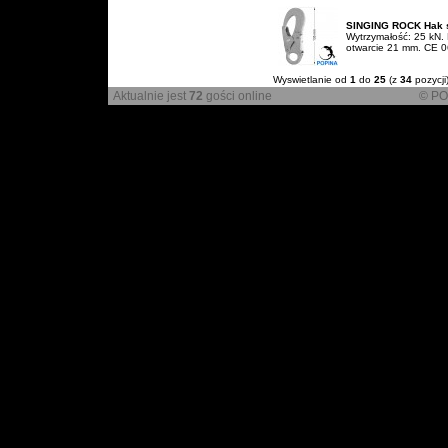
SINGING ROCK Hak s
Wytrzymałość: 25 kN.
otwarcie 21 mm. CE 0
Wyswietlanie od
1
do
25
(z
34
pozycji
Aktualnie jest
72
gości online
© PO