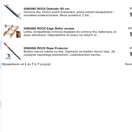
95
SINGING ROCK Defender 80 cm
Ochrona liny. Chroni przed ścieraniem, przed ostrymi krawędziami i
szorstkimi powierzchniami. Może pomieścić 2 lub ...
e
429
SINGING ROCK Edge Roller zestaw
Lekka, kompaktowa ochrona krawędzi do ochrony liny, wykonana ze
stopu aluminium. Odpowiednia do pracy na ostrych kr...
49
SINGING ROCK Rope Protector
Bardzo mocna osłona na linę. Zapinana na bardzo mocny rzep. Jej
używanie zapobiega przetarciom i uszkodzeniom mecha...
Wyswietlanie od
1
do
7
(z
7
pozycji)
Stro