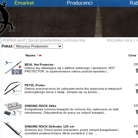
Emarket
Producenci
Rab
POPINA sport
|
Sprzęt przemysłowy
|
ochrona liny
Wszystkie ceny z 
Pokaż:
Nazwa
Cena
285
BEAL Hot Protector
Osłona liny składająca się z włókna szklanego i aluminium, HOT
PROTECTOR, to opatentowana osłona przeciw wysokiej t...
65
PETZL Protec
Osłona przeznaczona do zabezpieczenia liny statycznej w miejscach
potencjalnego tarcia o skałę. Zamyka się za pomoc...
345
SINGING ROCK Atika
Kompaktowa ochrona krawędzi do ochrony liny, wykonana ze stałi
nierdzewnej. Odpowiednia do pracy na ostrych krawędz...
107
SINGING ROCK Defender 120 cm
Ochrona liny. Chroni przed ścieraniem, przed ostrymi krawędziami i
szorstkimi powierzchniami. Może pomieścić 2 lub ...