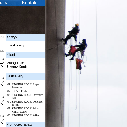
aty
Kontakt
VAT!
Koszyk
...jest pusty
Klient
 zł
Zaloguj się
Utwórz Konto
Bestsellery
 zł
01.
SINGING ROCK Rope
Protector
02.
PETZL Protec
03.
SINGING ROCK Defender
 zł
120 cm
04.
SINGING ROCK Defender
80 cm
05.
SINGING ROCK Edge
Roller zestaw
06.
SINGING ROCK Atika
 zł
Promocje, rabaty