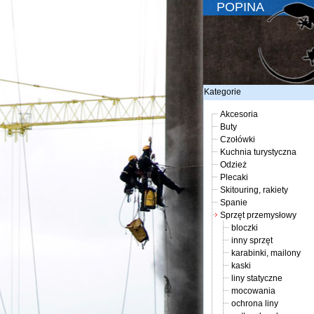
POPINA
Kategorie
Akcesoria
Buty
Czołówki
Kuchnia turystyczna
Odzież
Plecaki
Skitouring, rakiety
Spanie
Sprzęt przemysłowy
bloczki
inny sprzęt
karabinki, mailony
kaski
liny statyczne
mocowania
ochrona liny