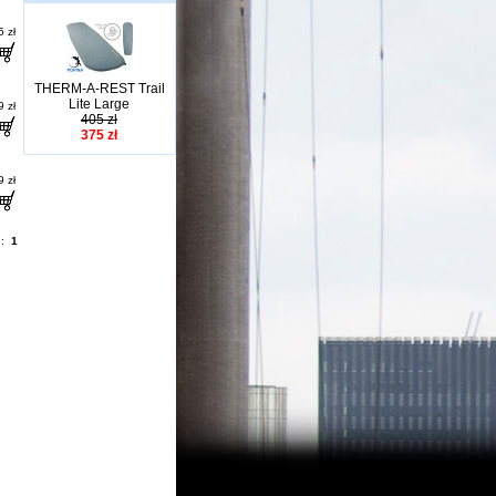
 zł
THERM-A-REST Trail
Lite Large
 zł
405 zł
375 zł
 zł
n:
1