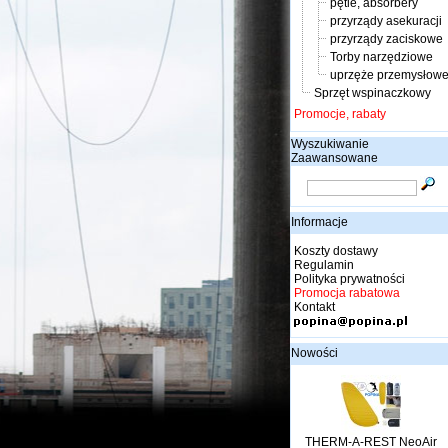
pętle, absorbery
przyrządy asekuracji
przyrządy zaciskowe
Torby narzędziowe
uprzęże przemysłow
Sprzęt wspinaczkowy
Promocje, rabaty
Wyszukiwanie
Zaawansowane
Informacje
Koszty dostawy
Regulamin
Polityka prywatności
Promocja rabatowa
Kontakt
Nowości
THERM-A-REST NeoAir