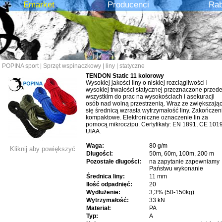
Emarket
Producenci
Rab
POPINA sport
|
Sprzęt wspinaczkowy
|
liny
|
statyczne
TENDON Static 11 kolorowy
Wysokiej jakości liny o niskiej rozciągliwości i
wysokiej trwałości statycznej przeznaczone przed
wszystkim do prac na wysokościach i asekuracji
osób nad wolną przestrzenią. Wraz ze zwiększają
się średnicą wzrasta wytrzymałość liny. Zakończen
kompaktowe. Elektroniczne oznaczenie lin za
pomocą mikroczipu. Certyfikaty: EN 1891, CE 1019
UIAA.
Waga:
80 g/m
Kliknij aby powiększyć
Długości:
50m, 60m, 100m, 200 m
Pozostałe długości:
na zapytanie zapewniamy
Państwu wykonanie
Średnica liny:
11 mm
Ilość odpadnięć:
20
Wydłużenie:
3,3% (50-150kg)
Wytrzymałość:
33 kN
Materiał:
PA
Typ:
A