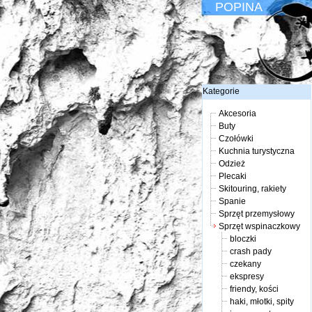
POPINA
Kategorie
Akcesoria
Buty
Czołówki
Kuchnia turystyczna
Odzież
Plecaki
Skitouring, rakiety
Spanie
Sprzęt przemysłowy
Sprzęt wspinaczkowy
bloczki
crash pady
czekany
ekspresy
friendy, kości
haki, młotki, spity