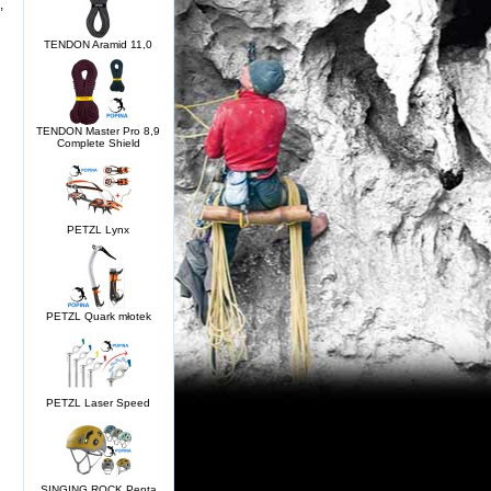
,
TENDON Aramid 11,0
TENDON Master Pro 8,9
Complete Shield
PETZL Lynx
PETZL Quark młotek
PETZL Laser Speed
SINGING ROCK Penta