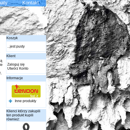
aty
Kontakt
Koszyk
...jest pusty
e
Klient
cą
Zaloguj się
ie
Utwórz Konto
,
Informacje
Inne produkty
Klienci którzy zakupili
ten produkt kupili
również: