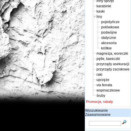
inny sprzęt
karabinki
kaski
liny
pojedyńcze
połówkowe
podwójne
statyczne
akcesoria
krótkie
magnezja, woreczki
pętle, ławeczki
przyrządy asekuracji
przyrządy zaciskowe
raki
uprzęże
via ferrata
wspinaczkowe
śruby
Promocje, rabaty
Wyszukiwanie
Zaawansowane