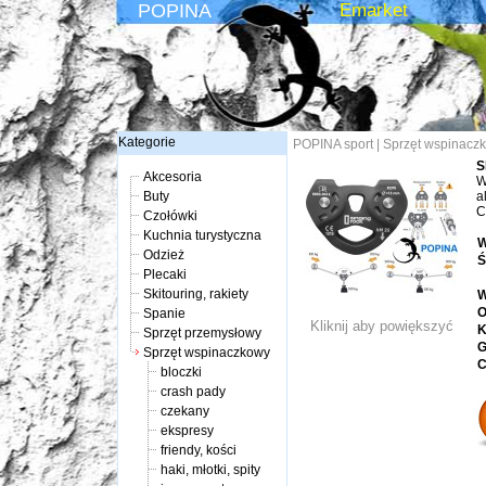
POPINA
Emarket
Kategorie
POPINA sport
|
Sprzęt wspinacz
S
Akcesoria
W
Buty
a
C
Czołówki
Kuchnia turystyczna
W
Odzież
Ś
Plecaki
Skitouring, rakiety
W
O
Spanie
Kliknij aby powiększyć
K
Sprzęt przemysłowy
G
Sprzęt wspinaczkowy
C
bloczki
crash pady
czekany
ekspresy
friendy, kości
haki, młotki, spity