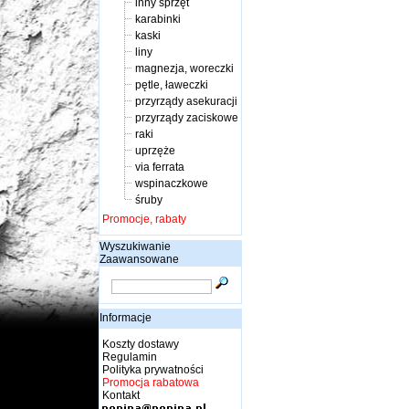
inny sprzęt
karabinki
kaski
liny
magnezja, woreczki
pętle, ławeczki
przyrządy asekuracji
przyrządy zaciskowe
raki
uprzęże
via ferrata
wspinaczkowe
śruby
Promocje, rabaty
Wyszukiwanie
Zaawansowane
Informacje
Koszty dostawy
Regulamin
Polityka prywatności
Promocja rabatowa
Kontakt