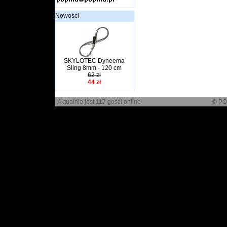
Nowości
SKYLOTEC Dyneema
Sling 8mm - 120 cm
62 zł
44 zł
Aktualnie jest
117
gości online
© PO