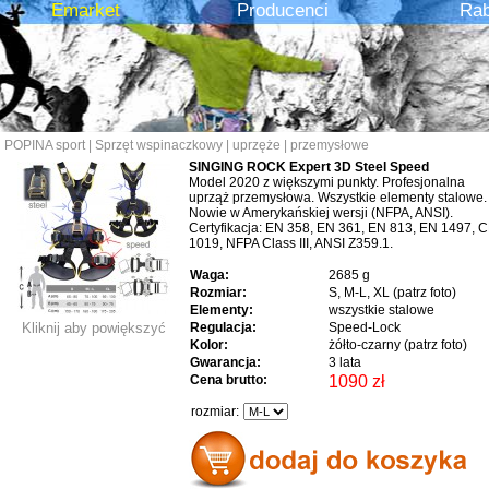
Emarket
Producenci
Rab
POPINA sport
|
Sprzęt wspinaczkowy
|
uprzęże
|
przemysłowe
SINGING ROCK Expert 3D Steel Speed
Model 2020 z większymi punkty. Profesjonalna
uprząż przemysłowa. Wszystkie elementy stalowe.
Nowie w Amerykańskiej wersji (NFPA, ANSI).
Certyfikacja: EN 358, EN 361, EN 813, EN 1497, 
1019, NFPA Class III, ANSI Z359.1.
Waga:
2685 g
Rozmiar:
S, M-L, XL (patrz foto)
Elementy:
wszystkie stalowe
Kliknij aby powiększyć
Regulacja:
Speed-Lock
Kolor:
żółto-czarny (patrz foto)
Gwarancja:
3 lata
Cena brutto:
1090 zł
rozmiar: