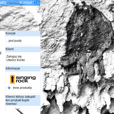
aty
Kontakt
Koszyk
...jest pusty
Klient
CE
Zaloguj się
Utwórz Konto
Informacje
Inne produkty
Klienci którzy zakupili
ten produkt kupili
również: