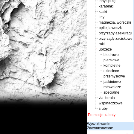
inny sprzęt
karabinki
kaski
liny
magnezja, woreczki
pętle, ławeczki
przyrządy asekuracji
przyrządy zaciskowe
raki
uprzęże
biodrowe
piersiowe
kompletne
dziecięce
przemysłowe
jaskiniowe
ratownicze
specjalne
via ferrata
wspinaczkowe
śruby
Promocje, rabaty
Wyszukiwanie
Zaawansowane