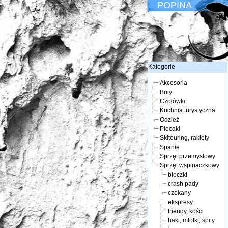
POPINA
Kategorie
Akcesoria
Buty
Czołówki
Kuchnia turystyczna
Odzież
Plecaki
Skitouring, rakiety
Spanie
Sprzęt przemysłowy
Sprzęt wspinaczkowy
bloczki
crash pady
czekany
ekspresy
friendy, kości
haki, młotki, spity