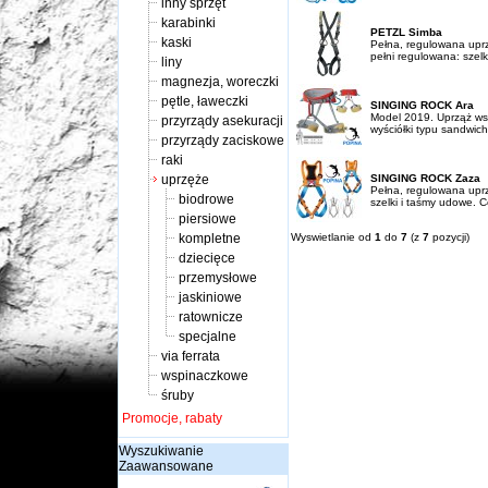
inny sprzęt
karabinki
PETZL Simba
kaski
Pełna, regulowana uprzą
pełni regulowana: szelk
liny
magnezja, woreczki
pętle, ławeczki
SINGING ROCK Ara
Model 2019. Uprząż ws
przyrządy asekuracji
wyściółki typu sandwich
przyrządy zaciskowe
raki
uprzęże
SINGING ROCK Zaza
Pełna, regulowana uprz
biodrowe
szelki i taśmy udowe. C
piersiowe
kompletne
Wyswietlanie od
1
do
7
(z
7
pozycji)
dziecięce
przemysłowe
jaskiniowe
ratownicze
specjalne
via ferrata
wspinaczkowe
śruby
Promocje, rabaty
Wyszukiwanie
Zaawansowane