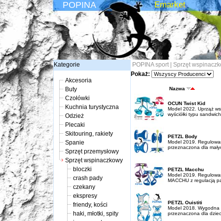
POPINA
Emarket
Kategorie
POPINA sport
|
Sprzęt wspinacz
Pokaż:
Akcesoria
Buty
Nazwa
Czołówki
OCUN Twist Kid
Kuchnia turystyczna
Model 2022. Uprząż ws
wyściółki typu sandwich
Odzież
Plecaki
Skitouring, rakiety
PETZL Body
Spanie
Model 2019. Regulowan
przeznaczona dla małyc
Sprzęt przemysłowy
Sprzęt wspinaczkowy
bloczki
PETZL Macchu
Model 2019. Regulowan
crash pady
MACCHU z regulacją pas
czekany
ekspresy
PETZL Ouistiti
friendy, kości
Model 2018. Wygodna i
haki, młotki, spity
przeznaczona dla dzieci 