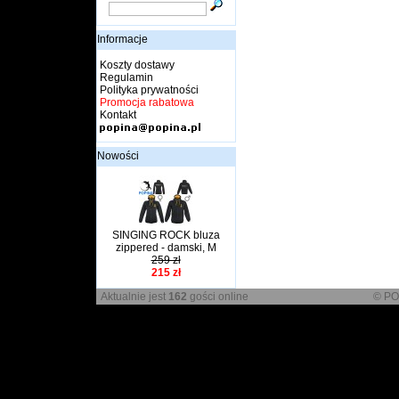
Informacje
Koszty dostawy
Regulamin
Polityka prywatności
Promocja rabatowa
Kontakt
Nowości
SINGING ROCK bluza
zippered - damski, M
259 zł
215 zł
Aktualnie jest
162
gości online
© PO