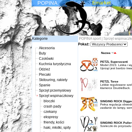
POPINA
Emarket
Kategorie
POPINA sport
|
Sprzęt wspinacz
Pokaż:
Akcesoria
Buty
Nazwa
Czołówki
PETZL Superavanti
Kuchnia turystyczna
Model 2023. Lekka i wy
Uprząż jest bardzo trwa
Odzież
Plecaki
Skitouring, rakiety
PETZL Torse
Spanie
Lekkie regulowane szelk
klamerce DoubleBack.
Sprzęt przemysłowy
Sprzęt wspinaczkowy
bloczki
SINGING ROCK Digger
Pełna regulacja obwodu 
crash pady
zasilanie do lampy, wzm
czekany
ekspresy
friendy, kości
SINGING ROCK Puller
Szeleczki do przyrzadu
haki, młotki, spity