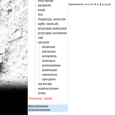
inny sprzęt
Wyswietlanie od
1
do
4
(z
4
pozycji)
karabinki
kaski
liny
magnezja, woreczki
pętle, ławeczki
przyrządy asekuracji
przyrządy zaciskowe
raki
uprzęże
biodrowe
piersiowe
kompletne
dziecięce
przemysłowe
jaskiniowe
ratownicze
specjalne
via ferrata
wspinaczkowe
śruby
Promocje, rabaty
Wyszukiwanie
Zaawansowane