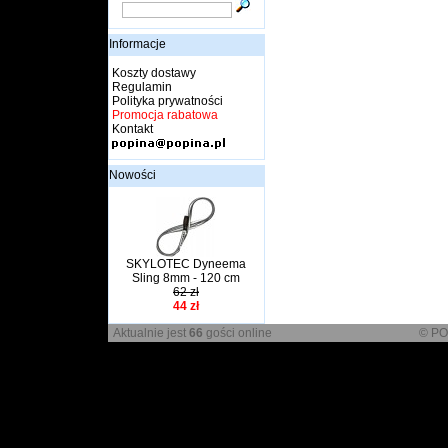
Informacje
Koszty dostawy
Regulamin
Polityka prywatności
Promocja rabatowa
Kontakt
Nowości
SKYLOTEC Dyneema
Sling 8mm - 120 cm
62 zł
44 zł
Aktualnie jest
66
gości online
© PO