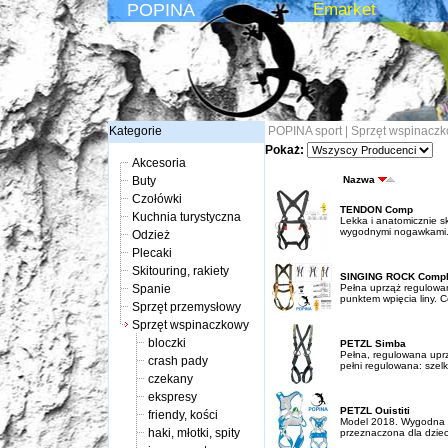
POPINA
Emarket
Kategorie
POPINA sport
|
Sprzęt wspinacz
Pokaż:
Akcesoria
Buty
Nazwa
Czołówki
TENDON Comp
Kuchnia turystyczna
Lekka i anatomicznie s
wygodnymi nogawkami. 
Odzież
Plecaki
Skitouring, rakiety
SINGING ROCK Compl
Spanie
Pełna uprząż regulowa
punktem wpięcia liny. C
Sprzęt przemysłowy
Sprzęt wspinaczkowy
bloczki
PETZL Simba
Pełna, regulowana uprzą
crash pady
pełni regulowana: szelk
czekany
ekspresy
PETZL Ouistiti
friendy, kości
Model 2018. Wygodna i
haki, młotki, spity
przeznaczona dla dzieci 