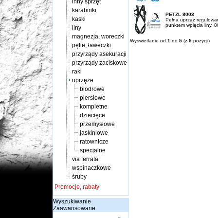
inny sprzęt
karabinki
PETZL 8003
kaski
Pełna uprząż regulowa
punktem wpięcia liny. 
liny
magnezja, woreczki
Wyswietlanie od
1
do
5
(z
5
pozycji)
pętle, ławeczki
przyrządy asekuracji
przyrządy zaciskowe
raki
uprzęże
biodrowe
piersiowe
kompletne
dziecięce
przemysłowe
jaskiniowe
ratownicze
specjalne
via ferrata
wspinaczkowe
śruby
Promocje, rabaty
Wyszukiwanie
Zaawansowane