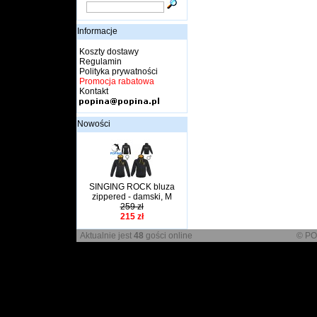
Informacje
Koszty dostawy
Regulamin
Polityka prywatności
Promocja rabatowa
Kontakt
Nowości
SINGING ROCK bluza
zippered - damski, M
259 zł
215 zł
Aktualnie jest
48
gości online
© PO